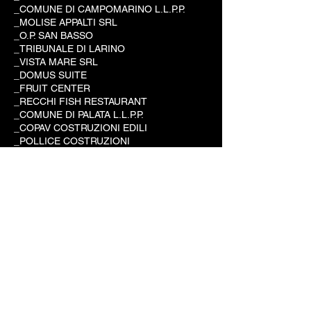
_COMUNE DI CAMPOMARINO L.L.P.P.
_MOLISE APPALTI SRL
_O.P. SAN BASSO
_TRIBUNALE DI LARINO
_VISTA MARE SRL
_DOMUS SUITE
_FRUIT CENTER
_RECCHI FISH RESTAURANT
_COMUNE DI PALATA L.L.P.P.
_COPAV COSTRUZIONI EDILI
_POLLICE COSTRUZIONI
_ARLEM DESIGN
_CIANCIOSI DANTE
_DI MARTINO GABRIELE
_COMUNE DI MONTECILFONE L.L.P.P.
_L'ISOLA DEI POETI SAS
_PATRIZIA COSTRUZIONI SRL
_STUDIOAERRE SAS
_STANISCIA COSTRUZIONI
_COMMERCIALISTI RIUNITI
_GLOBAL EVOLUTION TRADE